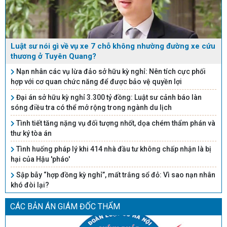
Luật sư nói gì về vụ xe 7 chỗ không nhường đường xe cứu
thương ở Tuyên Quang?
Nạn nhân các vụ lừa đảo sở hữu kỳ nghỉ: Nên tích cực phối
hợp với cơ quan chức năng để được bảo vệ quyền lợi
Đại án sở hữu kỳ nghỉ 3.300 tỷ đồng: Luật sư cảnh báo làn
sóng điều tra có thể mở rộng trong ngành du lịch
Tình tiết tăng nặng vụ đối tượng nhốt, dọa chém thẩm phán và
thư ký tòa án
Tình huống pháp lý khi 414 nhà đầu tư không chấp nhận là bị
hại của Hậu 'pháo'
Sập bẫy “hợp đồng kỳ nghỉ”, mất trắng sổ đỏ: Vì sao nạn nhân
khó đòi lại?
CÁC BẢN ÁN GIÁM ĐỐC THẨM