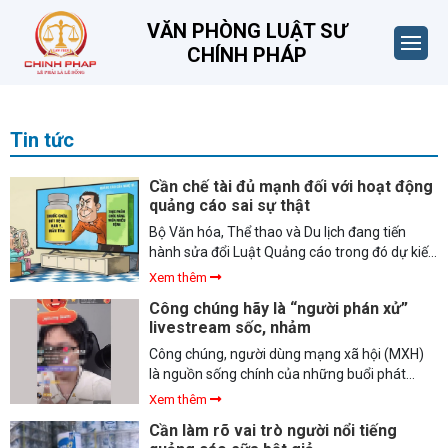
VĂN PHÒNG LUẬT SƯ
CHÍNH PHÁP
Tin tức
Cần chế tài đủ mạnh đối với hoạt động
quảng cáo sai sự thật
Bộ Văn hóa, Thể thao và Du lịch đang tiến
hành sửa đổi Luật Quảng cáo trong đó dự kiến
bổ sung một số điều cụ thể liên quan tới người
Xem thêm
nổi tiếng, nghệ sĩ tham gia quảng cáo.
Công chúng hãy là “người phán xử”
livestream sốc, nhảm
Công chúng, người dùng mạng xã hội (MXH)
là nguồn sống chính của những buổi phát
sóng trực tiếp (livestream) xoay quanh nội
Xem thêm
dung sốc, nhảm từ đời tư của người này, người
Cần làm rõ vai trò người nổi tiếng
kia đến chuyện dọa dẫm bóc phốt, đấu tố