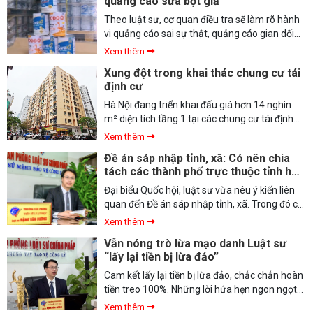
quảng cáo sữa bột giả
nhau trên MXH thời gian vừa qua. Nhưng bằng
sự nghiêm khắc của mình, chính công chúng
Theo luật sư, cơ quan điều tra sẽ làm rõ hành
sẽ là “người phán xử”, góp phần hiệu quả dẹp
vi quảng cáo sai sự thật, quảng cáo gian dối
“rác mạng”.
và xử lý đối với những người tiếp tay cho các
Xem thêm
hoạt động bán sữa bột giả.
Xung đột trong khai thác chung cư tái
định cư
Hà Nội đang triển khai đấu giá hơn 14 nghìn
m² diện tích tầng 1 tại các chung cư tái định
cư. Câu chuyện hài hòa lợi ích kinh tế của nhà
Xem thêm
đầu tư với quyền lợi cư dân lại “nóng”, trong
Đề án sáp nhập tỉnh, xã: Có nên chia
bối cảnh trên địa bàn TP xảy ra nhiều xung đột
tách các thành phố trực thuộc tỉnh hay
chung quanh vấn đề này.
không?
Đại biểu Quốc hội, luật sư vừa nêu ý kiến liên
quan đến Đề án sáp nhập tỉnh, xã. Trong đó có
nội dung liên quan đến việc có nên chia tách
Xem thêm
các thành phố trực thuộc tỉnh hay không?
Vẫn nóng trò lừa mạo danh Luật sư
“lấy lại tiền bị lừa đảo”
Cam kết lấy lại tiền bị lừa đảo, chắc chắn hoàn
tiền treo 100%. Những lời hứa hẹn ngon ngọt
này đã khiến cho không ít nạn nhân từng sa
Xem thêm