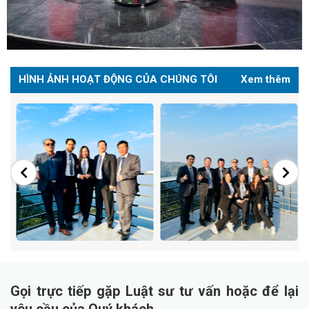
HÌNH ẢNH HOẠT ĐỘNG CỦA CHÚNG TÔI
Xem thêm
Gọi trực tiếp gặp Luật sư tư vấn hoặc để lại