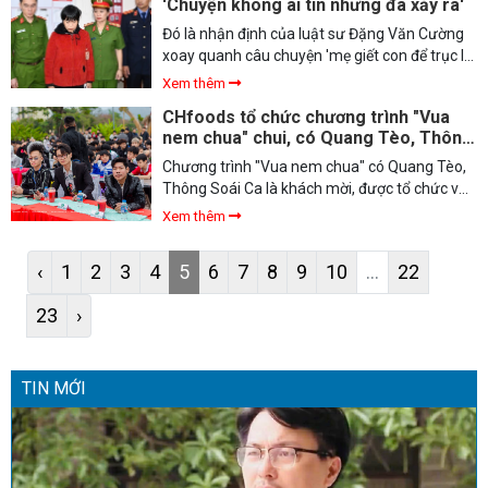
'Chuyện không ai tin nhưng đã xảy ra'
này, cũng bị đặt vào nghi vấn. Theo Tiến sĩ,
Luật sư Đặng Văn Cường (Trưởng Văn phòng
Đó là nhận định của luật sư Đặng Văn Cường
luật sư Chính Pháp, Đoàn Luật sư TP.Hà Nội),
xoay quanh câu chuyện 'mẹ giết con để trục lợi
cơ quan điều tra sẽ làm rõ nhận thức, vai trò
tiền bảo hiểm' gây xôn xao dư luận cả nước
Xem thêm
của Thùy Tiên trong quá trình quảng cáo để
những ngày qua.
CHfoods tổ chức chương trình "Vua
xem xét việc xử lý theo đúng quy định pháp
nem chua" chui, có Quang Tèo, Thông
luật .
Soái Ca tham gia
Chương trình "Vua nem chua" có Quang Tèo,
Thông Soái Ca là khách mời, được tổ chức vào
sáng 30/3, tại Hòa Bình chưa được cấp phép
Xem thêm
tổ chức.
‹
1
2
3
4
5
6
7
8
9
10
...
22
23
›
TIN MỚI