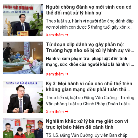
bẫy lừa đảo trực tuyến lại tiếp tục tiền mất, tật
Người chồng đánh vợ mới sinh con có
mang. Đây là thủ đoạn không mới nhưng do
thể đối mặt xử lý hình sự
tâm lý hoang mang, lo lắng và thiếu thông tin,
người dân vẫn dễ dàng “mắc câu” của các đối
Theo luật sư, hành vi người đàn ông đánh đập
tượng. Trong đó, việc mạo danh luật sư hỗ trợ
vợ mới sinh con được 5 tháng tuổi gây xôn xao
lấy lại tiền vẫn đang là kịch bản quen thuộc,
dư luận vừa qua cần phải được xử lý nghiêm
Xem thêm
được nhiều đối tượng quảng bá rầm rộ trên
minh.
Từ đoạn clip đánh vợ gây phẫn nộ:
khắp các mạng xã hội.
Trường hợp nào sẽ bị xử lý hình sự về
tội Cố ý gây thương tích?
Hành vi xâm phạm trái pháp luật đến tính
mạng, sức khỏe của người khác là hành vi vi
phạm pháp luật, người thực hiện hành vi này
Xem thêm
sẽ phải chịu chế tài nghiêm khắc.
Kỳ 3: Mọi hành vi của các chủ thể trên
không gian mạng đều phải tuân thủ
pháp luật
Theo tiến sĩ, luật sư Đặng Văn Cường - Trưởng
Văn phòng Luật sư Chính Pháp (Đoàn Luật sư
TP Hà Nội), mọi hành vi của các chủ thể trên
Xem thêm
không gian mạng đều phải tuân thủ pháp luật,
Nghiêm khắc xử lý bà mẹ giết con vì
trong đó có Luật An ninh mạng. Pháp luật
trục lợi bảo hiểm để cảnh tỉnh
nghiêm cấm những hành vi đưa thông tin bịa
đặt, sai sự thật, có những hành động, ngôn
TS. LS. Đặng Văn Cường, Ủy viên Ban chấp