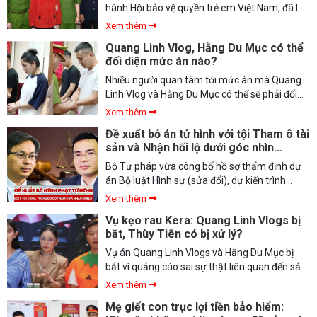
ngữ phản cảm không phù hợp với đạo đức,
hành Hội bảo vệ quyền trẻ em Việt Nam, đã lên
văn hóa, thuần phong mỹ tục …
tiếng về vụ việc một người mẹ sát hại con đẻ
Xem thêm
của mình để trục lợi bảo hiểm.
Quang Linh Vlog, Hằng Du Mục có thể
đối diện mức án nào?
Nhiều người quan tâm tới mức án mà Quang
Linh Vlog và Hằng Du Mục có thể sẽ phải đối
diện khi bị cơ quan chức năng khởi tố, bắt tạm
Xem thêm
giam...
Đề xuất bỏ án tử hình với tội Tham ô tài
sản và Nhận hối lộ dưới góc nhìn
chuyên gia
Bộ Tư pháp vừa công bố hồ sơ thẩm định dự
án Bộ luật Hình sự (sửa đổi), dự kiến trình
Quốc hội xem xét, cho ý kiến, thông qua theo
Xem thêm
trình tự, thủ tục rút gọn tại kỳ họp thứ 10,
Vụ kẹo rau Kera: Quang Linh Vlogs bị
Quốc hội khóa 15 vào tháng 10/2025.
bắt, Thùy Tiên có bị xử lý?
Vụ án Quang Linh Vlogs và Hằng Du Mục bị
bắt vì quảng cáo sai sự thật liên quan đến sản
phẩm “kẹo Kera” đang gây chấn động dư luận.
Xem thêm
Đáng chú ý, Hoa hậu Nguyễn Thúc Thùy Tiên,
Mẹ giết con trục lợi tiền bảo hiểm:
người từng tham gia quảng cáo sản phẩm