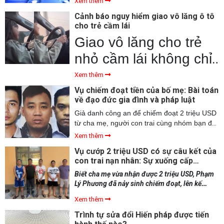
Xem thêm
tấn ketamin tinh khiết rất cao.
Cảnh báo nguy hiểm giao vô lăng ô tô
cho trẻ cầm lái
Giao vô lăng cho trẻ
nhỏ cầm lái không chỉ
vi phạm giao thông mà
Xem thêm
còn tiềm ẩn rủi ro mất
Vụ chiếm đoạt tiền của bố mẹ: Bài toán
về đạo đức gia đình và pháp luật
an toàn cho trẻ, hiểm
Giả danh công an để chiếm đoạt 2 triệu USD
họa khôn lường.
từ cha mẹ, người con trai cùng nhóm bạn đã
lên kế hoạch tinh vi để thực hiện hành vi
Xem thêm
phạm tội. Theo luật sư nhận định, vụ việc
Vụ cướp 2 triệu USD có sự câu kết của
cảnh báo sự xuống cấp nghiêm trọng của
con trai nạn nhân: Sự xuống cấp
một bộ phận giới trẻ.
nghiêm trọng về đạo đức
Biết cha mẹ vừa nhận được 2 triệu USD, Phạm
Lý Phương đã nảy sinh chiếm đoạt, lên kế
hoạch cướp hết số tiền. Trong vụ án này, con
Xem thêm
trai của nạn nhân chính là người khởi xướng.
Sự việc cho thấy sự xuống cấp nghiêm trọng
Trình tự sửa đổi Hiến pháp được tiến
đạo đức xã hội trong một bộ phận giới trẻ”,