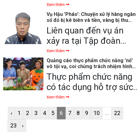
thức coi thường pháp
Xem thêm
luật đến rợn người. Có
Vụ Hậu 'Pháo': Chuyện xử lý hàng ngàn
sổ đỏ bị kê biên và tiền, vàng bị thu
lẽ ít ai có thể hình dung
giữ
Liên quan đến vụ án
được một đứa trẻ mới
xảy ra tại Tập đoàn
ở độ tuổi đó mà đã
Phúc Sơn, CQĐT thu
Xem thêm
nhẫn tâm sát hại bà nội
giữ khối tài sản khổng
Quảng cáo thực phẩm chức năng 'nổ'
của mình một cách tàn
vô tội vạ, coi chừng trách nhiệm hình
lồ; đồng thời xác định
sự
Thực phẩm chức năng
nhẫn đến thế.
số tiền đưa và nhận hối
có tác dụng hỗ trợ sức
lộ trong vụ án lên đến
khỏe, nhưng không ít
Xem thêm
hơn 100 tỷ đồng. Vậy
doanh nghiệp và cá
toàn bộ số tiền và tài
‹
1
2
3
4
5
6
7
8
9
10
...
22
nhân đã thổi phồng
sản trên sẽ được xử lý
23
›
công dụng, quảng cáo
ra sao?
sai sự thật để lừa dối