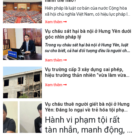
hành thế nào?
Tiến sĩ, luật sư Đặng Văn Cường - Trưởng Văn
Hiến pháp là luật cơ bản của nước Cộng hòa
Phòng luật sư Chính Pháp (Đoàn luật sư Thành
xã hội chủ nghĩa Việt Nam, có hiệu lực pháp lý
phố Hà Nội) cho biết.
cao nhất. Mọi văn bản pháp luật khác phải
Xem thêm
phù hợp với Hiến pháp. Thời gian tới, Quốc hội
Vụ cháu sát hại bà nội ở Hưng Yên dưới
sẽ tiến hành trình tự sửa đổi Hiến pháp để phù
góc nhìn pháp lý
hợp với tình hình mới.
Trong vụ cháu sát hại bà nội ở Hưng Yên, luật
sư cho biết, cả hai đối tượng đều là người chưa
đủ 18 tuổi nên không bị áp dụng hai loại hình
Xem thêm
phạt nghiêm khắc nhất là tù chung thân hoặc
tử hình.
Vụ trường cấp 3 xây dựng sai phép,
hiệu trưởng thản nhiên "vừa làm vừa
xin": Sở GDĐT Hà Nội vào cuộc
Xem thêm
Vụ cháu thuê người giết bà nội ở Hưng
Yên: Đáng lo ngại về trẻ hóa tội phạm
ảnh hưởng tiêu cực từ tiếp cận game
Hành vi phạm tội rất
bạo lực ?
tàn nhẫn, manh động, ý