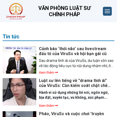
VĂN PHÒNG LUẬT SƯ
CHÍNH PHÁP
Tin tức
Cảnh báo ‘thối não’ sau livestream
đấu tố của ViruSs và hội bạn gái cũ
Sau drama tình ái của ViruSs, dư luận xôn xao
về tác động tiêu cực từ nội dung nhảm nhí, ít
giá trị. Chuyên gia truyền thông cảnh báo về
Xem thêm
hiện tượng "thối não" trên mạng xã hội.
Luật sư lên tiếng về "drama tình ái"
của ViruSs: Cần kiểm soát chặt chẽ
hành vi kiếm tiền bất chấp!
Hành vi sử dụng những lời nói, ngôn ngữ,
bịa đặt, xuyên tạc, vu khống, xúc phạm
người khác hoặc những nội dung trái với
Xem thêm
đạo đức, thuần phong mỹ tục là hành vi vi
phạm pháp luật.
Pháo, ViruSs và cuộc chơi 'truyền