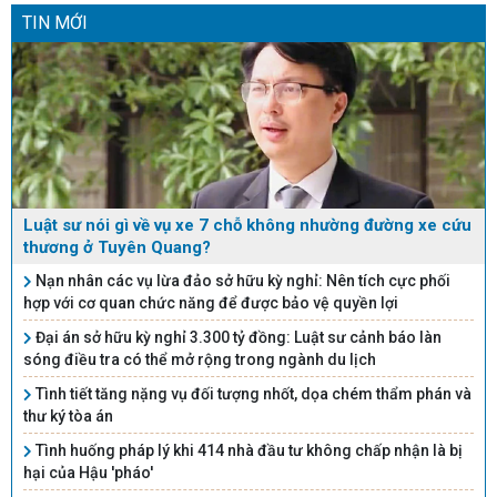
TIN MỚI
người tiêu dùng. Những
hành vi quảng cáo sai
lệch này không chỉ bị
xử phạt hành chính mà
còn có thể bị truy cứu
trách nhiệm hình sự.
Luật sư nói gì về vụ xe 7 chỗ không nhường đường xe cứu
thương ở Tuyên Quang?
Nạn nhân các vụ lừa đảo sở hữu kỳ nghỉ: Nên tích cực phối
hợp với cơ quan chức năng để được bảo vệ quyền lợi
Đại án sở hữu kỳ nghỉ 3.300 tỷ đồng: Luật sư cảnh báo làn
sóng điều tra có thể mở rộng trong ngành du lịch
Tình tiết tăng nặng vụ đối tượng nhốt, dọa chém thẩm phán và
thư ký tòa án
Tình huống pháp lý khi 414 nhà đầu tư không chấp nhận là bị
hại của Hậu 'pháo'