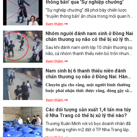
thông bẩn' qua 'Sự nghiệp chướng'
“Sự nghiệp chướng” đã phơi bày chiến lược
'truyền thông bẩn' ẩn chứa trong mối quan hệ
giữa Pháo và ViruSs khi dẫn dắt giới trẻ đến vụ
Xem thêm
livestream đấu tố.
Nhóm người đánh nam sinh ở Đồng Nai
chấn thương sọ não có thể bị xử lý thế
nào?
Sau khi đánh nam sinh lớp 10 chấn thương sọ
não, cả nhóm thanh thiếu niên bỏ trốn nhưng
bị các trinh sát nhanh chóng bắt giữ. Luật sư
Xem thêm
đã phân tích dưới góc độ pháp lý về vụ việc
Nam sinh bị 6 thanh thiếu niên đánh
này.
chấn thương sọ não ở Đồng Nai: Hành
vi côn đồ, có dấu hiệu của tội giết
Chuyên gia cho rằng, một người bình thường
người
buộc phải nhận thức được rằng, dùng gậy sắt
nguy hiểm để đánh tới tấp vào đầu của nạn
Xem thêm
nhân, thì hoàn toàn có thể tước đoạt tính
mạng nạn nhân.
Các đối tượng sản xuất 1,4 tấn ma túy
ở Nha Trang có thể bị xử lý thế nào?
Trương Xuân Minh với vỏ bọc doanh nhân đã
thuê hang nghìn m2 đất ở TP Nha Trang lắp
đặt dây chuyền sản xuất ma túy, cho ra 1,4