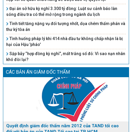
Đại án sở hữu kỳ nghỉ 3.300 tỷ đồng: Luật sư cảnh báo làn
sóng điều tra có thể mở rộng trong ngành du lịch
Tình tiết tăng nặng vụ đối tượng nhốt, dọa chém thẩm phán và
thư ký tòa án
Tình huống pháp lý khi 414 nhà đầu tư không chấp nhận là bị
hại của Hậu 'pháo'
Sập bẫy “hợp đồng kỳ nghỉ”, mất trắng sổ đỏ: Vì sao nạn nhân
khó đòi lại?
CÁC BẢN ÁN GIÁM ĐỐC THẨM
Quyết định giám đốc thẩm năm 2012 của TAND tối cao
đối với bản án của TAND Tối cao tại TP HCM