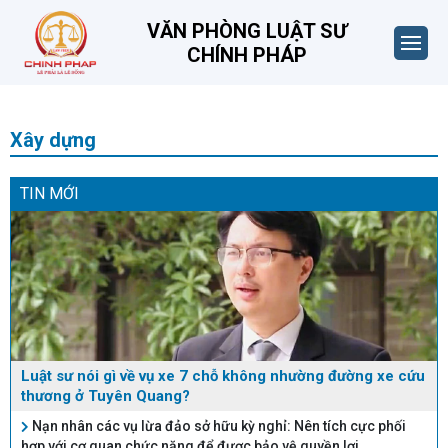
VĂN PHÒNG LUẬT SƯ
CHÍNH PHÁP
Xây dựng
TIN MỚI
Luật sư nói gì về vụ xe 7 chỗ không nhường đường xe cứu
thương ở Tuyên Quang?
Nạn nhân các vụ lừa đảo sở hữu kỳ nghỉ: Nên tích cực phối
hợp với cơ quan chức năng để được bảo vệ quyền lợi