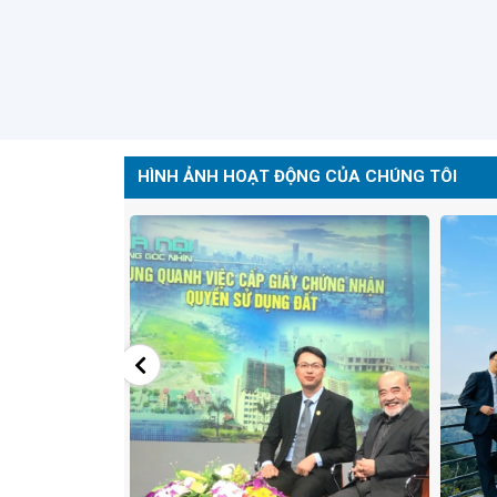
HÌNH ẢNH HOẠT ĐỘNG CỦA CHÚNG TÔI