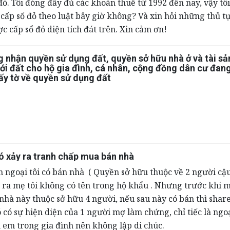
đỏ. Tôi đóng đầy đủ các khoản thuế từ 1992 đến nay, vậy tôi
 cấp sổ đỏ theo luật bây giờ không? Và xin hỏi những thủ tụ
ợc cấp sổ đỏ diện tích đát trên. Xin cảm ơn!
 nhận quyền sử dụng đất, quyền sở hữu nhà ở và tài sả
với đất cho hộ gia đình, cá nhân, cộng đồng dân cư đan
ấy tờ về quyền sử dụng đất
có xảy ra tranh chấp mua bán nhà
h ngoại tôi có bán nhà ( Quyền sở hữu thuộc về 2 người cậu
t ra mẹ tôi không có tên trong hộ khẩu . Nhưng trước khi m
 nhà này thuộc sở hữu 4 người, nếu sau này có bán thì shar
 có sự hiện diện của 1 người mợ làm chứng, chỉ tiếc là ngoạ
h em trong gia đình nên không lập di chúc.