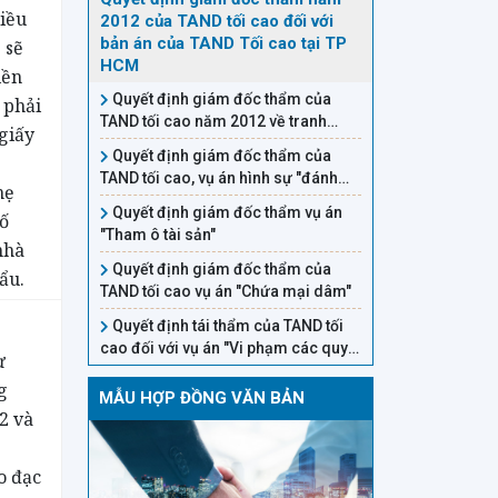
iều
2012 của TAND tối cao đối với
bản án của TAND Tối cao tại TP
 sẽ
HCM
iền
Quyết định giám đốc thẩm của
 phải
TAND tối cao năm 2012 về tranh
 giấy
chấp quyền sử dụng đất
Quyết định giám đốc thẩm của
TAND tối cao, vụ án hình sự "đánh
mẹ
bạc"
Quyết định giám đốc thẩm vụ án
ố
"Tham ô tài sản"
nhà
Quyết định giám đốc thẩm của
hẩu.
TAND tối cao vụ án "Chứa mại dâm"
Quyết định tái thẩm của TAND tối
cao đối với vụ án "Vi phạm các quy
ừ
định về điều khiển phương tiện giao
g
thông đường bộ"
MẪU HỢP ĐỒNG VĂN BẢN
2 và
o đạc