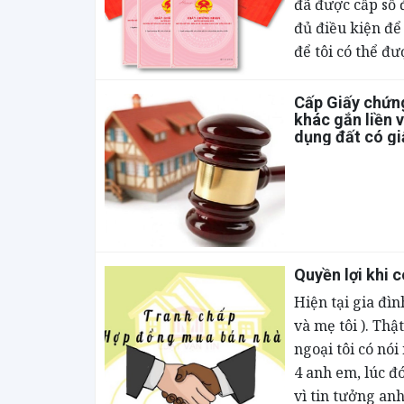
đã được cấp sổ 
đủ điều kiện để
để tôi có thể đư
Cấp Giấy chứng
khác gắn liền 
dụng đất có gi
Quyền lợi khi 
Hiện tại gia đìn
và mẹ tôi ). Thậ
ngoại tôi có nói
4 anh em, lúc đó
vì tin tưởng an