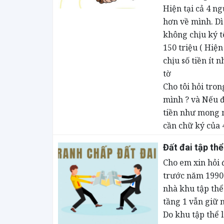
Hiện tại cả 4 
hơn về mình. Dì
không chịu ký t
150 triệu ( Hiện
chịu số tiền ít 
tờ
Cho tôi hỏi tro
mình ? và Nếu đ
tiền như mong m
cần chữ ký của 
Đất đai tập th
Cho em xin hỏi 
trước năm 1990
nhà khu tập th
tầng 1 vẫn giữ 
Do khu tập thể 