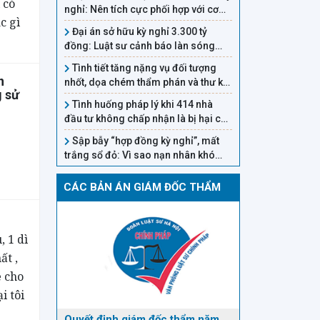
 có
nghỉ: Nên tích cực phối hợp với cơ
c gì
quan chức năng để được bảo vệ
Đại án sở hữu kỳ nghỉ 3.300 tỷ
quyền lợi
đồng: Luật sư cảnh báo làn sóng
điều tra có thể mở rộng trong ngành
Tình tiết tăng nặng vụ đối tượng
du lịch
n
nhốt, dọa chém thẩm phán và thư ký
g sử
tòa án
Tình huống pháp lý khi 414 nhà
đầu tư không chấp nhận là bị hại của
Hậu 'pháo'
Sập bẫy “hợp đồng kỳ nghỉ”, mất
trắng sổ đỏ: Vì sao nạn nhân khó
đòi lại?
CÁC BẢN ÁN GIÁM ĐỐC THẨM
, 1 dì
ất ,
e cho
i tôi
Quyết định giám đốc thẩm năm