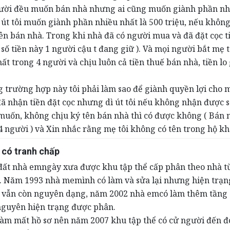
người đều muốn bán nhà nhưng ai cũng muốn giành phần nh
 út tôi muốn giành phần nhiều nhất là 500 triệu, nếu không
ên bán nhà. Trong khi nhà đã có người mua và đã đặt cọc t
 số tiền này 1 người cậu t đang giữ ). Và mọi người bắt mẹ t
nhất trong 4 người và chịu luôn cả tiền thuế bán nhà, tiền lo
ng trường hợp này tôi phải làm sao để giành quyền lợi cho 
ã nhận tiền đặt cọc nhưng dì út tôi nếu không nhận được s
uốn, không chịu ký tên bán nhà thì có được không ( Bán 
4 người ) và Xin nhắc rằng mẹ tôi không có tên trong hộ k
ể có tranh chấp
đất nhà emngày xưa được khu tập thể cấp phân theo nhà t
. Năm 1993 nhà memình có làm và sửa lại nhưng hiện trạn
ể vẫn còn nguyên dạng, năm 2002 nhà emcó làm thêm tầng 
nguyên hiện trạng được phân.
làm mất hồ sơ nên năm 2007 khu tập thể có cử người đến đ