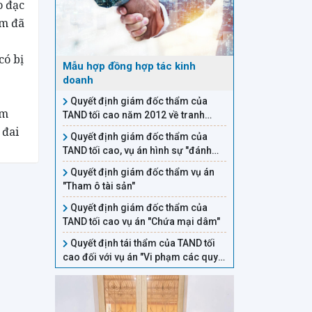
o đạc
em đã
có bị
Mẫu hợp đồng hợp tác kinh
doanh
Quyết định giám đốc thẩm của
óm
TAND tối cao năm 2012 về tranh
chấp quyền sử dụng đất
 đai
Quyết định giám đốc thẩm của
TAND tối cao, vụ án hình sự "đánh
bạc"
Quyết định giám đốc thẩm vụ án
"Tham ô tài sản"
Quyết định giám đốc thẩm của
TAND tối cao vụ án "Chứa mại dâm"
Quyết định tái thẩm của TAND tối
cao đối với vụ án "Vi phạm các quy
định về điều khiển phương tiện giao
thông đường bộ"