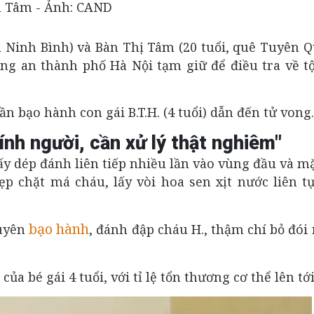
hị Tâm - Ảnh: CAND
ú Ninh Bình) và Bàn Thị Tâm (20 tuổi, quê Tuyên 
ng an thành phố Hà Nội tạm giữ để điều tra về tộ
n bạo hành con gái B.T.H. (4 tuổi) dẫn đến tử vong.
ính người, cần xử lý thật nghiêm"
ấy dép đánh liên tiếp nhiều lần vào vùng đầu và m
ẹp chặt má cháu, lấy vòi hoa sen xịt nước liên t
bạo hành
xuyên
, đánh đập cháu H., thậm chí bỏ đói
của bé gái 4 tuổi, với tỉ lệ tổn thương cơ thể lên tớ