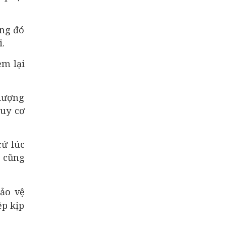
ong đó
.
em lại
dượng
guy cơ
cứ lúc
 cũng
bảo vệ
ệp kịp