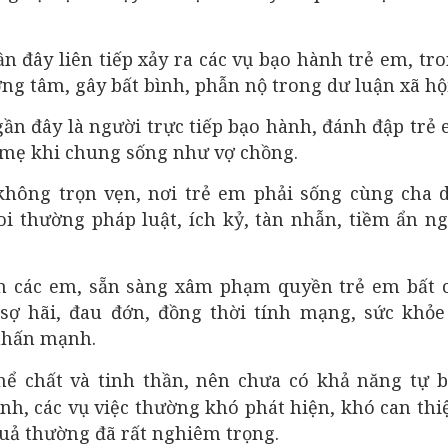
n đây liên tiếp xảy ra các vụ bạo hành trẻ em, tr
ng tâm, gây bất bình, phẫn nộ trong dư luận xã hội
ần đây là người trực tiếp bạo hành, đánh đập trẻ 
 mẹ khi chung sống như vợ chồng.
không trọn vẹn, nơi trẻ em phải sống cùng cha 
oi thường pháp luật, ích kỷ, tàn nhẫn, tiềm ẩn n
ên các em, sẵn sàng xâm phạm quyền trẻ em bất 
sợ hãi, đau đớn, đồng thời tính mạng, sức khỏe
nhấn mạnh.
hể chất và tinh thần, nên chưa có khả năng tự 
nh, các vụ việc thường khó phát hiện, khó can thi
quả thường đã rất nghiêm trọng.