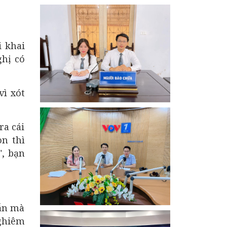
định về điều khiển phương tiện giao
thông đường bộ"
i khai
hị có
vì xót
ra cái
n thì
", bạn
hẫn mà
ghiêm