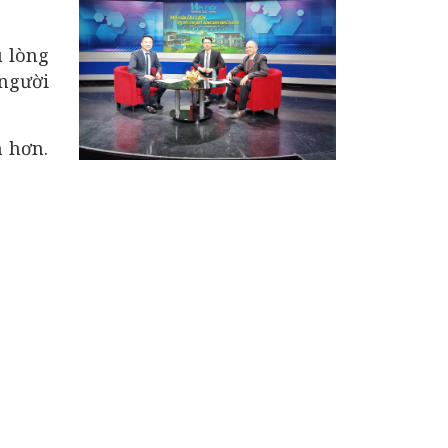
u lòng
 người
n hơn.