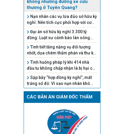
không nhường đường xe cứu
thương ở Tuyên Quang?
Nạn nhân các vụ lừa đảo sở hữu kỳ
nghỉ: Nên tích cực phối hợp với cơ
quan chức năng để được bảo vệ
Đại án sở hữu kỳ nghỉ 3.300 tỷ
quyền lợi
đồng: Luật sư cảnh báo làn sóng
điều tra có thể mở rộng trong ngành
Tình tiết tăng nặng vụ đối tượng
du lịch
nhốt, dọa chém thẩm phán và thư ký
tòa án
Tình huống pháp lý khi 414 nhà
đầu tư không chấp nhận là bị hại của
Hậu 'pháo'
Sập bẫy “hợp đồng kỳ nghỉ”, mất
trắng sổ đỏ: Vì sao nạn nhân khó
đòi lại?
CÁC BẢN ÁN GIÁM ĐỐC THẨM