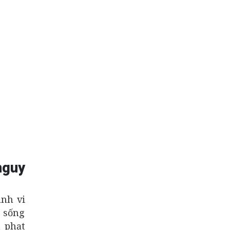
nguy
ành vi
g sống
h phạt