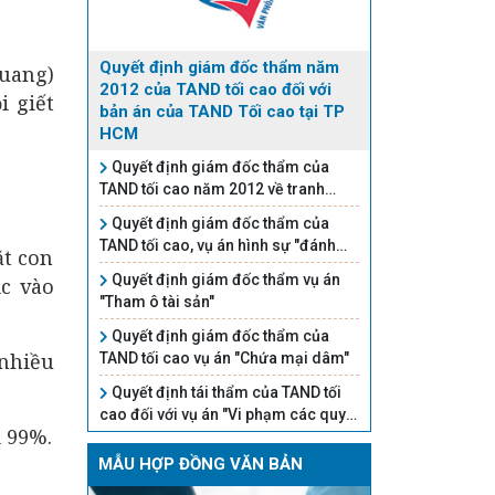
Quyết định giám đốc thẩm năm
Quang)
2012 của TAND tối cao đối với
i giết
bản án của TAND Tối cao tại TP
HCM
Quyết định giám đốc thẩm của
TAND tối cao năm 2012 về tranh
chấp quyền sử dụng đất
Quyết định giám đốc thẩm của
TAND tối cao, vụ án hình sự "đánh
ặt con
bạc"
Quyết định giám đốc thẩm vụ án
ục vào
"Tham ô tài sản"
Quyết định giám đốc thẩm của
 nhiều
TAND tối cao vụ án "Chứa mại dâm"
Quyết định tái thẩm của TAND tối
cao đối với vụ án "Vi phạm các quy
i 99%.
định về điều khiển phương tiện giao
thông đường bộ"
MẪU HỢP ĐỒNG VĂN BẢN