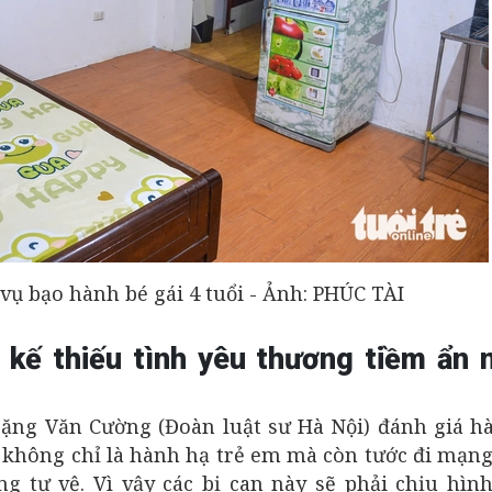
vụ bạo hành bé gái 4 tuổi - Ảnh: PHÚC TÀI
kế thiếu tình yêu thương tiềm ẩn 
ư Đặng Văn Cường (Đoàn luật sư Hà Nội) đánh giá h
, không chỉ là hành hạ trẻ em mà còn tước đi mạn
g tự vệ. Vì vậy các bị can này sẽ phải chịu hìn