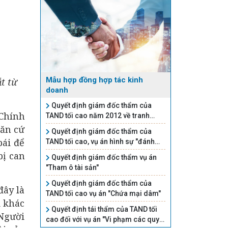
Mẫu hợp đồng hợp tác kinh
t từ
doanh
Quyết định giám đốc thẩm của
 Chính
TAND tối cao năm 2012 về tranh
chấp quyền sử dụng đất
căn cứ
Quyết định giám đốc thẩm của
bái để
TAND tối cao, vụ án hình sự "đánh
bạc"
bị can
Quyết định giám đốc thẩm vụ án
"Tham ô tài sản"
Quyết định giám đốc thẩm của
đây là
TAND tối cao vụ án "Chứa mại dâm"
i khác
Quyết định tái thẩm của TAND tối
 Người
cao đối với vụ án "Vi phạm các quy