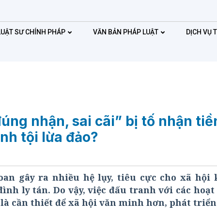
LUẬT SƯ CHÍNH PHÁP
VĂN BẢN PHÁP LUẬT
DỊCH VỤ 
úng nhận, sai cãi” bị tố nhận tiề
ành tội lừa đảo?
an gây ra nhiều hệ lụy, tiêu cực cho xã hội 
ình ly tán. Do vậy, việc đấu tranh với các hoạ
là cần thiết để xã hội văn minh hơn, phát triể