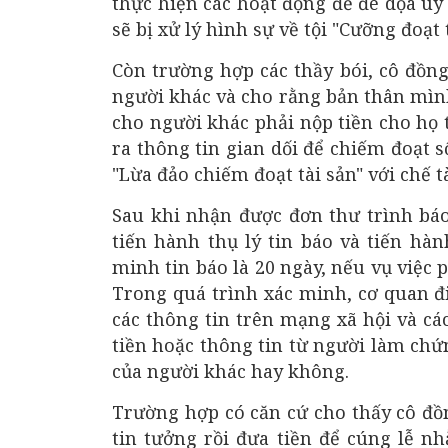
thực hiện các hoạt động để đe dọa uy
sẽ bị xử lý hình sự về tội "Cưỡng đoạt 
Còn trường hợp các thầy bói, cô đồng 
người khác và cho rằng bản thân mình
cho người khác phải nộp tiền cho họ t
ra thông tin gian dối để chiếm đoạt số
"Lừa đảo chiếm đoạt tài sản" với chế 
Sau khi nhận được đơn thư trình báo
tiến hành thụ lý tin báo và tiến hà
minh tin báo là 20 ngày, nếu vụ việc
Trong quá trình xác minh, cơ quan điề
các thông tin trên mạng xã hội và c
tiền hoặc thông tin từ người làm chứn
của người khác hay không.
Trường hợp có căn cứ cho thấy cô đồ
tin tưởng rồi đưa tiền để cúng lễ n