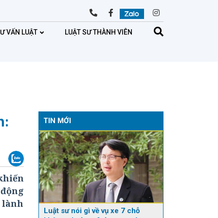
TƯ VẤN LUẬT
LUẬT SƯ THÀNH VIÊN
n:
TIN MỚI
khiến
t động
n lành
Luật sư nói gì về vụ xe 7 chỗ