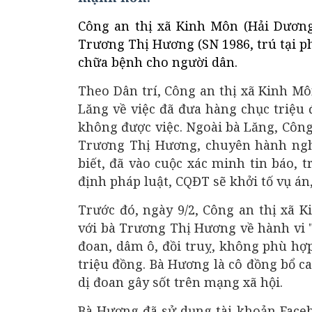
Công an thị xã Kinh Môn (Hải Dương
Trương Thị Hương (SN 1986, trú tại p
chữa bệnh cho người dân.
Theo Dân trí, Công an thị xã Kinh M
Lăng về việc đã đưa hàng chục triệu
không được việc. Ngoài bà Lăng, Côn
Trương Thị Hương, chuyên hành ngh
biết, đã vào cuộc xác minh tin báo, t
định pháp luật, CQĐT sẽ khởi tố vụ án,
Trước đó, ngày 9/2, Công an thị xã 
với bà Trương Thị Hương về hành vi "C
đoan, dâm ô, đồi truỵ, không phù hợp
triệu đồng. Bà Hương là cô đồng bổ ca
dị đoan gây sốt trên mạng xã hội.
Bà Hương đã sử dụng tài khoản Faceb