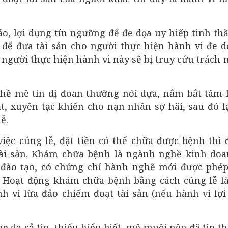
áo, lợi dụng tín ngưỡng để đe dọa uy hiếp tinh th
 để đưa tài sản cho người thực hiện hành vi đe d
, người thực hiện hành vi này sẽ bị truy cứu trách
ề mê tín dị đoan thường nói dựa, nắm bắt tâm l
t, xuyên tạc khiến cho nạn nhân sợ hãi, sau đó l
ễ.
iệc cúng lễ, đặt tiền có thể chữa được bệnh thì 
tài sản. Khám chữa bệnh là ngành nghề kinh doa
 đào tạo, có chứng chỉ hành nghề mới được phép
 Hoạt động khám chữa bệnh bằng cách cúng lễ là
nh vi lừa đảo chiếm đoạt tài sản (nếu hành vi lợ
 dạ cả tin, thiếu hiểu biết, mê muội nên đã tin th