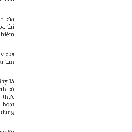
ần của
ọa thì
 nhiệm
ý của
ại tìm
đây là
nh có
 thực
 hoạt
i dụng
eo lời