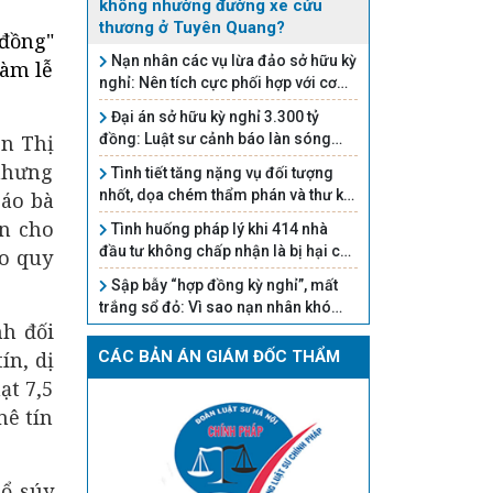
không nhường đường xe cứu
thương ở Tuyên Quang?
 đồng"
Nạn nhân các vụ lừa đảo sở hữu kỳ
làm lễ
nghỉ: Nên tích cực phối hợp với cơ
quan chức năng để được bảo vệ
Đại án sở hữu kỳ nghỉ 3.300 tỷ
quyền lợi
ễn Thị
đồng: Luật sư cảnh báo làn sóng
điều tra có thể mở rộng trong ngành
 nhưng
Tình tiết tăng nặng vụ đối tượng
du lịch
nhốt, dọa chém thẩm phán và thư ký
cáo bà
tòa án
n cho
Tình huống pháp lý khi 414 nhà
đầu tư không chấp nhận là bị hại của
eo quy
Hậu 'pháo'
Sập bẫy “hợp đồng kỳ nghỉ”, mất
trắng sổ đỏ: Vì sao nạn nhân khó
nh đối
đòi lại?
ín, dị
CÁC BẢN ÁN GIÁM ĐỐC THẨM
ạt 7,5
mê tín
cổ súy