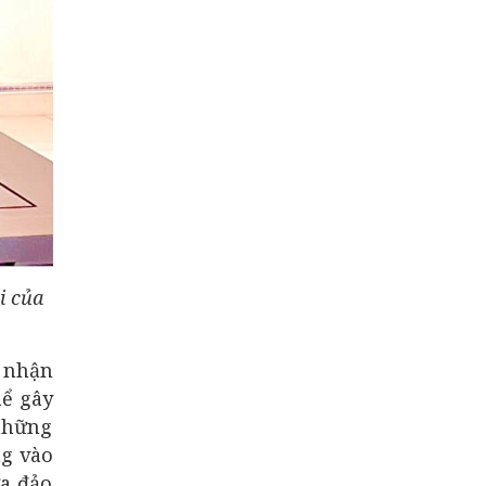
i của
i nhận
hể gây
 những
ng vào
ừa đảo