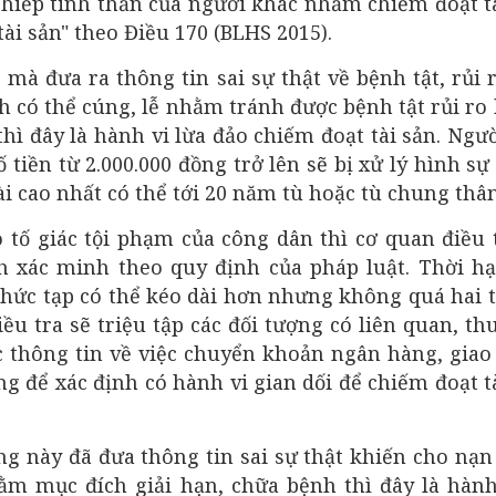
 hiếp tinh thần của người khác nhằm chiếm đoạt t
tài sản" theo Điều 170 (BLHS 2015).
mà đưa ra thông tin sai sự thật về bệnh tật, rủi 
 có thể cúng, lễ nhằm tránh được bệnh tật rủi ro
hì đây là hành vi lừa đảo chiếm đoạt tài sản. Ngư
 tiền từ 2.000.000 đồng trở lên sẽ bị xử lý hình sự 
tài cao nhất có thể tới 20 năm tù hoặc tù chung thâ
 tố giác tội phạm của công dân thì cơ quan điều 
nh xác minh theo quy định của pháp luật. Thời h
 phức tạp có thể kéo dài hơn nhưng không quá hai 
u tra sẽ triệu tập các đối tượng có liên quan, th
ác thông tin về việc chuyển khoản ngân hàng, gia
g để xác định có hành vi gian dối để chiếm đoạt t
ng này đã đưa thông tin sai sự thật khiến cho nạ
hằm mục đích giải hạn, chữa bệnh thì đây là hành