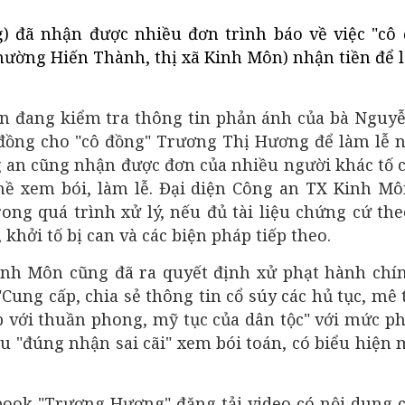
) đã nhận được nhiều đơn trình báo về việc "cô
hường Hiến Thành, thị xã Kinh Môn) nhận tiền để 
ôn đang kiểm tra thông tin phản ánh của bà Nguy
 đồng cho "cô đồng" Trương Thị Hương để làm lễ
g an cũng nhận được đơn của nhiều người khác tố 
ề xem bói, làm lễ. Đại diện Công an TX Kinh Mô
rong quá trình xử lý, nếu đủ tài liệu chứng cứ th
 khởi tố bị can và các biện pháp tiếp theo.
Kinh Môn cũng đã ra quyết định xử phạt hành chí
ung cấp, chia sẻ thông tin cổ súy các hủ tục, mê t
 với thuần phong, mỹ tục của dân tộc" với mức ph
u "đúng nhận sai cãi" xem bói toán, có biểu hiện 
ook "Trương Hương" đăng tải video có nội dung 