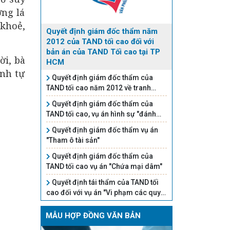
ơng lá
 khoẻ,
Quyết định giám đốc thẩm năm
2012 của TAND tối cao đối với
bản án của TAND Tối cao tại TP
ời, bà
HCM
ình tự
Quyết định giám đốc thẩm của
TAND tối cao năm 2012 về tranh
chấp quyền sử dụng đất
Quyết định giám đốc thẩm của
TAND tối cao, vụ án hình sự "đánh
bạc"
Quyết định giám đốc thẩm vụ án
"Tham ô tài sản"
Quyết định giám đốc thẩm của
TAND tối cao vụ án "Chứa mại dâm"
Quyết định tái thẩm của TAND tối
cao đối với vụ án "Vi phạm các quy
định về điều khiển phương tiện giao
thông đường bộ"
MẪU HỢP ĐỒNG VĂN BẢN