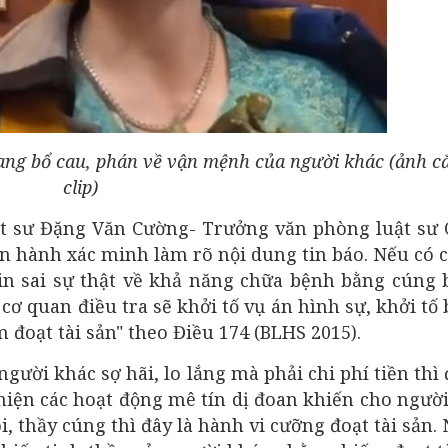
ng bổ cau, phán về vận mệnh của người khác (ảnh cắ
clip)
luật sư Đặng Văn Cường- Trưởng văn phòng luật sư
ến hành xác minh làm rõ nội dung tin báo. Nếu có 
in sai sự thật về khả năng chữa bệnh bằng cúng 
cơ quan điều tra sẽ khởi tố vụ án hình sự, khởi tố 
 đoạt tài sản" theo Điều 174 (BLHS 2015).
gười khác sợ hãi, lo lắng mà phải chi phí tiền thì 
hiện các hoạt động mê tín dị đoan khiến cho ngườ
ói, thầy cúng thì đây là hành vi cưỡng đoạt tài sản.