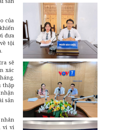
ài sản
định về điều khiển phương tiện giao
thông đường bộ"
ro của
 khiến
ời đưa
về tội
n.
tra sẽ
ạn xác
tháng.
u thập
o nhận
ài sản
n nhân
 vi vi