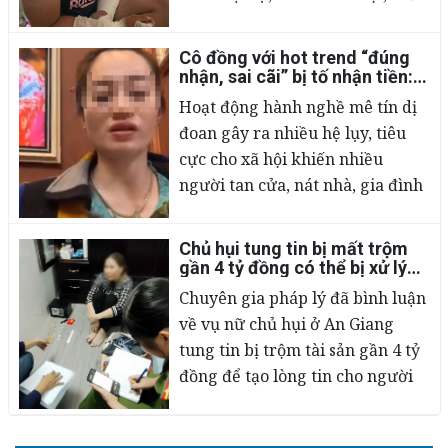
hiện thái độ coi thường pháp
luật, xâm phạm đến sức khỏe,
Cô đồng với hot trend “đúng
tính mạng của người khác.
02/03/2023
nhận, sai cãi” bị tố nhận tiền:
Nếu thật, liệu có cấu thành tội
Hoạt động hành nghề mê tín dị
lừa đảo?
đoan gây ra nhiều hệ lụy, tiêu
cực cho xã hội khiến nhiều
người tan cửa, nát nhà, gia đình
ly tán. Do vậy, việc đấu tranh với
các hoạt động mê tín dị đoan
Chủ hụi tung tin bị mất trộm
đồng bóng, bói toán là cần thiết
02/03/2023
gần 4 tỷ đồng có thể bị xử lý
thế nào?
để xã hội văn minh hơn, phát
Chuyên gia pháp lý đã bình luận
triển lành mạnh hơn
về vụ nữ chủ hụi ở An Giang
tung tin bị trộm tài sản gần 4 tỷ
đồng để tạo lòng tin cho người
khác.
02/03/2023