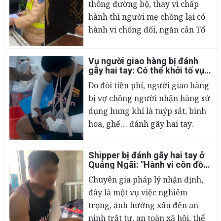
thông đường bộ, thay vì chấp
hành thì người mẹ chồng lại có
hành vi chống đối, ngăn cản Tổ
công tác của Đội CSGT Công an
huyện Bá Thước (Thanh Hóa)
Vụ người giao hàng bị đánh
đang làm nhiệm vụ. Dù bị khống
02/03/2023
gãy hai tay: Có thể khởi tố vụ
án hình sự?
chế nhưng người này vẫn văng
Do đòi tiền phí, người giao hàng
nhiều từ ngữ dung tục, khó
bị vợ chồng người nhận hàng sử
nghe.
dụng hung khí là tuýp sắt, bình
hoa, ghế… đánh gãy hai tay.
Chuyên gia pháp lý cho biết, vụ
việc này đã có dấu hiệu vi phạm
Shipper bị đánh gãy hai tay ở
pháp luật hình sự.
02/03/2023
Quảng Ngãi: "Hành vi côn đồ,
có thể khởi tố vụ án hình sự"
Chuyên gia pháp lý nhận định,
đây là một vụ việc nghiêm
trọng, ảnh hưởng xấu đến an
ninh trật tự, an toàn xã hội, thể