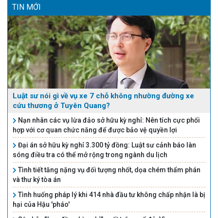
TIN MỚI
Luật sư nói gì về vụ xe 7 chỗ không nhường đường xe
cứu thương ở Tuyên Quang?
Nạn nhân các vụ lừa đảo sở hữu kỳ nghỉ: Nên tích cực phối
hợp với cơ quan chức năng để được bảo vệ quyền lợi
Đại án sở hữu kỳ nghỉ 3.300 tỷ đồng: Luật sư cảnh báo làn
sóng điều tra có thể mở rộng trong ngành du lịch
Tình tiết tăng nặng vụ đối tượng nhốt, dọa chém thẩm phán
và thư ký tòa án
Tình huống pháp lý khi 414 nhà đầu tư không chấp nhận là bị
hại của Hậu 'pháo'