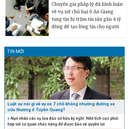
thế nào?
để xã hội văn minh hơn, phát
Chuyên gia pháp lý đã bình luận
triển lành mạnh hơn
về vụ nữ chủ hụi ở An Giang
tung tin bị trộm tài sản gần 4 tỷ
đồng để tạo lòng tin cho người
khác.
02/03/2023
TIN MỚI
Luật sư nói gì về vụ xe 7 chỗ không nhường đường xe
cứu thương ở Tuyên Quang?
Nạn nhân các vụ lừa đảo sở hữu kỳ nghỉ: Nên tích cực phối
hợp với cơ quan chức năng để được bảo vệ quyền lợi