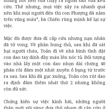
hoảng hốt nên vừa chạy ra ngoài sân vừa kêu
cứu. Thế nhưng, mọi việc xảy ra nhanh quá
nên khi mọi người đến thì con Phượng đã nằm
trên vũng máu”, bà Chiến rùng mình kể lại sự
việc.
Mặc dù được đưa đi cấp cứu nhưng nạn nhân
đã tử vong. Về phần hung thủ, sau khi đã sát
hại người cháu, Toản đi về nhà bình tĩnh đặt
con dao tay dính đầy máu lên nóc tủ. Đối tượng
vào nhà lấy một con dao nhọn dài chừng 40
phân rồi đâm một nhát xuyên ổ bụng từ trước
ra sau. Sau khi đã gục xuống, Toản còn rút dao
ra định đâm thêm nhát thứ 2 nhưng không
còn đủ sức.
Chứng kiến sự việc kinh hãi, những người
thân mới vội vàng đưa thủ phạm đi cấp cứu ở