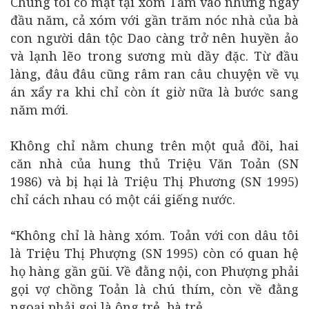
Chúng tôi có mặt tại xóm Tầm vào những ngày
đầu năm, cả xóm với gần trăm nóc nhà của bà
con người dân tộc Dao càng trở nên huyền ảo
và lạnh lẽo trong sương mù dầy đặc. Từ đầu
làng, đâu đâu cũng râm ran câu chuyện về vụ
án xẩy ra khi chỉ còn ít giờ nữa là bước sang
năm mới.
Không chỉ nằm chung trên một quả đồi, hai
căn nhà của hung thủ Triệu Văn Toản (SN
1986) và bị hại là Triệu Thị Phương (SN 1995)
chỉ cách nhau có một cái giếng nước.
“Không chỉ là hàng xóm. Toản với con dâu tôi
là Triệu Thị Phượng (SN 1995) còn có quan hệ
họ hàng gần gũi. Về đằng nội, con Phượng phải
gọi vợ chồng Toản là chú thím, còn về đằng
ngoại phải gọi là ông trẻ, bà trẻ.