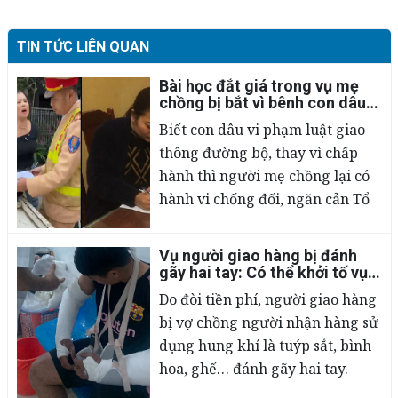
TIN TỨC LIÊN QUAN
Bài học đắt giá trong vụ mẹ
chồng bị bắt vì bênh con dâu
mù quáng
Biết con dâu vi phạm luật giao
thông đường bộ, thay vì chấp
hành thì người mẹ chồng lại có
hành vi chống đối, ngăn cản Tổ
công tác của Đội CSGT Công an
huyện Bá Thước (Thanh Hóa)
Vụ người giao hàng bị đánh
đang làm nhiệm vụ. Dù bị khống
02/03/2023
gãy hai tay: Có thể khởi tố vụ
án hình sự?
chế nhưng người này vẫn văng
Do đòi tiền phí, người giao hàng
nhiều từ ngữ dung tục, khó
bị vợ chồng người nhận hàng sử
nghe.
dụng hung khí là tuýp sắt, bình
hoa, ghế… đánh gãy hai tay.
Chuyên gia pháp lý cho biết, vụ