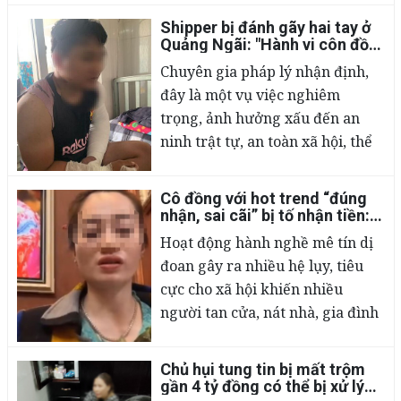
việc này đã có dấu hiệu vi phạm
Shipper bị đánh gãy hai tay ở
pháp luật hình sự.
02/03/2023
Quảng Ngãi: "Hành vi côn đồ,
có thể khởi tố vụ án hình sự"
Chuyên gia pháp lý nhận định,
đây là một vụ việc nghiêm
trọng, ảnh hưởng xấu đến an
ninh trật tự, an toàn xã hội, thể
hiện thái độ coi thường pháp
luật, xâm phạm đến sức khỏe,
Cô đồng với hot trend “đúng
tính mạng của người khác.
02/03/2023
nhận, sai cãi” bị tố nhận tiền:
Nếu thật, liệu có cấu thành tội
Hoạt động hành nghề mê tín dị
lừa đảo?
đoan gây ra nhiều hệ lụy, tiêu
cực cho xã hội khiến nhiều
người tan cửa, nát nhà, gia đình
ly tán. Do vậy, việc đấu tranh với
các hoạt động mê tín dị đoan
Chủ hụi tung tin bị mất trộm
đồng bóng, bói toán là cần thiết
02/03/2023
gần 4 tỷ đồng có thể bị xử lý