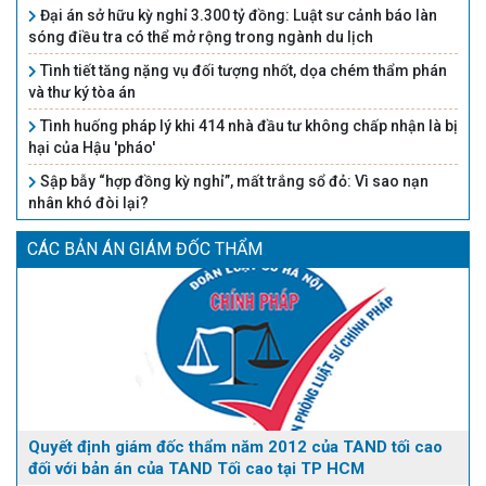
Đại án sở hữu kỳ nghỉ 3.300 tỷ đồng: Luật sư cảnh báo làn
sóng điều tra có thể mở rộng trong ngành du lịch
Tình tiết tăng nặng vụ đối tượng nhốt, dọa chém thẩm phán
và thư ký tòa án
Tình huống pháp lý khi 414 nhà đầu tư không chấp nhận là bị
hại của Hậu 'pháo'
Sập bẫy “hợp đồng kỳ nghỉ”, mất trắng sổ đỏ: Vì sao nạn
nhân khó đòi lại?
CÁC BẢN ÁN GIÁM ĐỐC THẨM
Quyết định giám đốc thẩm năm 2012 của TAND tối cao
đối với bản án của TAND Tối cao tại TP HCM