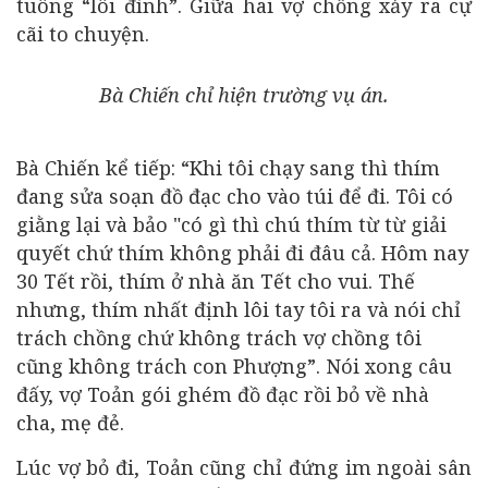
tuông “lôi đình”. Giữa hai vợ chồng xảy ra cự
cãi to chuyện.
Bà Chiến chỉ hiện trường vụ án.
Bà Chiến kể tiếp: “Khi tôi chạy sang thì thím
đang sửa soạn đồ đạc cho vào túi để đi. Tôi có
giằng lại và bảo "có gì thì chú thím từ từ giải
quyết chứ thím không phải đi đâu cả. Hôm nay
30 Tết rồi, thím ở nhà ăn Tết cho vui. Thế
nhưng, thím nhất định lôi tay tôi ra và nói chỉ
trách chồng chứ không trách vợ chồng tôi
cũng không trách con Phượng”. Nói xong câu
đấy, vợ Toản gói ghém đồ đạc rồi bỏ về nhà
cha, mẹ đẻ.
Lúc vợ bỏ đi, Toản cũng chỉ đứng im ngoài sân