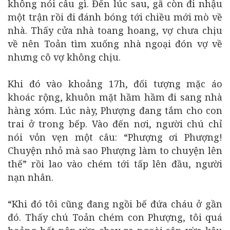
không nói câu gì. Đến lúc sau, gã còn đi nhậu
một trận rồi đi đánh bóng tới chiều mới mò về
nhà. Thấy cửa nhà toang hoang, vợ chưa chịu
về nên Toản tìm xuống nhà ngoại đón vợ về
nhưng cô vợ không chịu.
Khi đó vào khoảng 17h, đối tượng mặc áo
khoác rộng, khuôn mặt hầm hầm đi sang nhà
hàng xóm. Lúc này, Phượng đang tắm cho con
trai ở trong bếp. Vào đến nơi, người chú chỉ
nói vỏn vẹn một câu: “Phượng ơi Phượng!
Chuyện nhỏ mà sao Phượng làm to chuyện lên
thế” rồi lao vào chém tới tấp lên đầu, người
nạn nhân.
“Khi đó tôi cũng đang ngồi bế đứa cháu ở gần
đó. Thấy chú Toản chém con Phượng, tôi quá