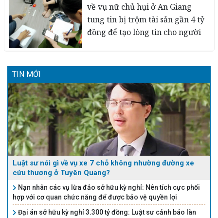
triển lành mạnh hơn
về vụ nữ chủ hụi ở An Giang
tung tin bị trộm tài sản gần 4 tỷ
đồng để tạo lòng tin cho người
khác.
02/03/2023
TIN MỚI
Luật sư nói gì về vụ xe 7 chỗ không nhường đường xe
cứu thương ở Tuyên Quang?
Nạn nhân các vụ lừa đảo sở hữu kỳ nghỉ: Nên tích cực phối
hợp với cơ quan chức năng để được bảo vệ quyền lợi
Đại án sở hữu kỳ nghỉ 3.300 tỷ đồng: Luật sư cảnh báo làn