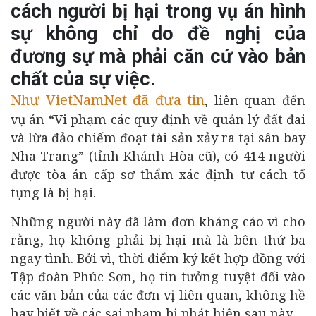
cách người bị hại trong vụ án hình
sự không chỉ do đề nghị của
đương sự mà phải căn cứ vào bản
chất của sự việc.
Như VietNamNet đã đưa tin
, liên quan đến
vụ án “Vi phạm các quy định về quản lý đất đai
và lừa đảo chiếm đoạt tài sản xảy ra tại sân bay
Nha Trang” (tỉnh Khánh Hòa cũ), có 414 người
được tòa án cấp sơ thẩm xác định tư cách tố
tụng là bị hại.
Những người này đã làm đơn kháng cáo vì cho
rằng, họ không phải bị hại mà là bên thứ ba
ngay tình. Bởi vì, thời điểm ký kết hợp đồng với
Tập đoàn Phúc Sơn, họ tin tưởng tuyệt đối vào
các văn bản của các đơn vị liên quan, không hề
hay biết về các sai phạm bị phát hiện sau này.