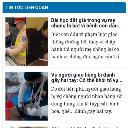
TIN TỨC LIÊN QUAN
Bài học đắt giá trong vụ mẹ
chồng bị bắt vì bênh con dâu
mù quáng
Biết con dâu vi phạm luật giao
thông đường bộ, thay vì chấp
hành thì người mẹ chồng lại có
hành vi chống đối, ngăn cản Tổ
công tác của Đội CSGT Công an
huyện Bá Thước (Thanh Hóa)
Vụ người giao hàng bị đánh
đang làm nhiệm vụ. Dù bị khống
02/03/2023
gãy hai tay: Có thể khởi tố vụ
án hình sự?
chế nhưng người này vẫn văng
Do đòi tiền phí, người giao hàng
nhiều từ ngữ dung tục, khó
bị vợ chồng người nhận hàng sử
nghe.
dụng hung khí là tuýp sắt, bình
hoa, ghế… đánh gãy hai tay.
Chuyên gia pháp lý cho biết, vụ
việc này đã có dấu hiệu vi phạm