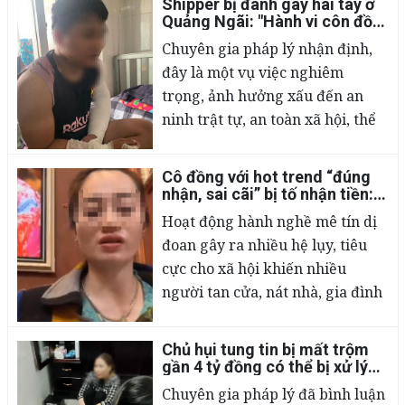
Shipper bị đánh gãy hai tay ở
pháp luật hình sự.
02/03/2023
Quảng Ngãi: "Hành vi côn đồ,
có thể khởi tố vụ án hình sự"
Chuyên gia pháp lý nhận định,
đây là một vụ việc nghiêm
trọng, ảnh hưởng xấu đến an
ninh trật tự, an toàn xã hội, thể
hiện thái độ coi thường pháp
luật, xâm phạm đến sức khỏe,
Cô đồng với hot trend “đúng
tính mạng của người khác.
02/03/2023
nhận, sai cãi” bị tố nhận tiền:
Nếu thật, liệu có cấu thành tội
Hoạt động hành nghề mê tín dị
lừa đảo?
đoan gây ra nhiều hệ lụy, tiêu
cực cho xã hội khiến nhiều
người tan cửa, nát nhà, gia đình
ly tán. Do vậy, việc đấu tranh với
các hoạt động mê tín dị đoan
Chủ hụi tung tin bị mất trộm
đồng bóng, bói toán là cần thiết
02/03/2023
gần 4 tỷ đồng có thể bị xử lý
thế nào?
để xã hội văn minh hơn, phát
Chuyên gia pháp lý đã bình luận