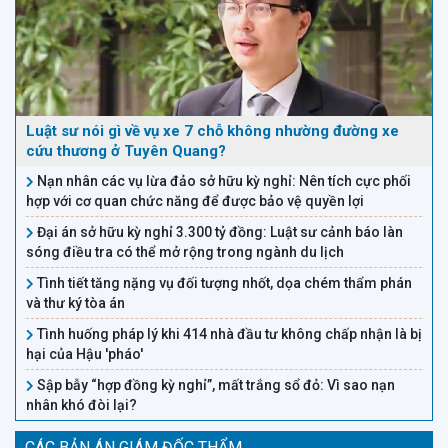
Luật sư nói gì về vụ xe 7 chỗ không nhường đường xe
cứu thương ở Tuyên Quang?
Nạn nhân các vụ lừa đảo sở hữu kỳ nghỉ: Nên tích cực phối
hợp với cơ quan chức năng để được bảo vệ quyền lợi
Đại án sở hữu kỳ nghỉ 3.300 tỷ đồng: Luật sư cảnh báo làn
sóng điều tra có thể mở rộng trong ngành du lịch
Tình tiết tăng nặng vụ đối tượng nhốt, dọa chém thẩm phán
và thư ký tòa án
Tình huống pháp lý khi 414 nhà đầu tư không chấp nhận là bị
hại của Hậu 'pháo'
Sập bẫy “hợp đồng kỳ nghỉ”, mất trắng sổ đỏ: Vì sao nạn
nhân khó đòi lại?
CÁC BẢN ÁN GIÁM ĐỐC THẨM