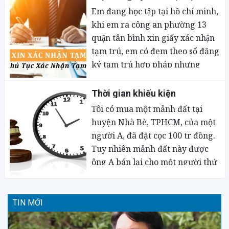
Em đang học tập tại hồ chí minh,
khi em ra công an phường 13
quận tân bình xin giấy xác nhận
tạm trú, em có đem theo sổ đăng
ký tạm trú hợp pháp nhưng
công an phường lại ko xác nhận
cho em mà đòi chủ nhà ra, chủ
Thời gian khiếu kiện
nhà thì bận suốt không đi được.
Tôi có mua một mảnh đất tại
Vậy luật sư giải thích cho em làm
huyện Nhà Bè, TPHCM, của một
thế nào được thì đúng ạ ? Em đã
người A, đã đặt cọc 100 tr đồng.
ra phường 3 lần thì công an đó
Tuy nhiên mảnh đất này được
bảo không phải việc của tôi, tôi
ông A bán lại cho một người thứ
không làm. Nếu không làm được
3 mà tôi không hay biết. Đến nay
thì em đến chỗ nào để làm ạ.
thời gian quá hạn thực hiện hợp
đồng là 3 năm.
TIN MỚI