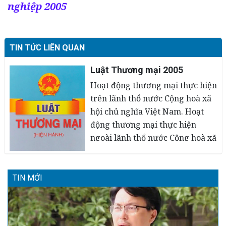
nghiệp 2005
TIN TỨC LIÊN QUAN
Luật Thương mại 2005
Hoạt động thương mại thực hiện
trên lãnh thổ nước Cộng hoà xã
hội chủ nghĩa Việt Nam. Hoạt
động thương mại thực hiện
ngoài lãnh thổ nước Cộng hoà xã
hội chủ nghĩa Việt Nam trong
trường hợp các bên thoả thuận
15/02/2014
chọn áp dụng Luật này hoặc luật
TIN MỚI
nước ngoài, điều ước quốc tế mà
Cộng hoà xã hội chủ nghĩa Việt
Nam là thành viên có quy định