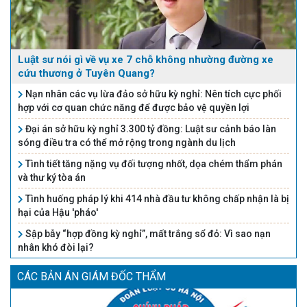
áp dụng Luật này,....
Luật sư nói gì về vụ xe 7 chỗ không nhường đường xe
cứu thương ở Tuyên Quang?
Nạn nhân các vụ lừa đảo sở hữu kỳ nghỉ: Nên tích cực phối
hợp với cơ quan chức năng để được bảo vệ quyền lợi
Đại án sở hữu kỳ nghỉ 3.300 tỷ đồng: Luật sư cảnh báo làn
sóng điều tra có thể mở rộng trong ngành du lịch
Tình tiết tăng nặng vụ đối tượng nhốt, dọa chém thẩm phán
và thư ký tòa án
Tình huống pháp lý khi 414 nhà đầu tư không chấp nhận là bị
hại của Hậu 'pháo'
Sập bẫy “hợp đồng kỳ nghỉ”, mất trắng sổ đỏ: Vì sao nạn
nhân khó đòi lại?
CÁC BẢN ÁN GIÁM ĐỐC THẨM