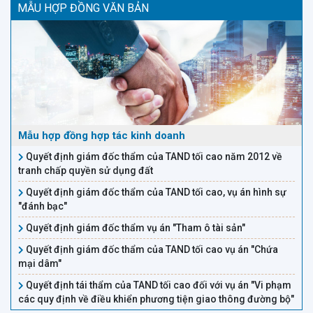
không trục tiếp nhận tiền vay,
MẪU HỢP ĐỒNG VĂN BẢN
không biết được có phát sinh
giao dịch vay tiền này hay
không, thì liệu tờ giấy vay đó có
vô hiệu được không ạ?
Mẫu hợp đồng hợp tác kinh doanh
Quyết định giám đốc thẩm của TAND tối cao năm 2012 về
tranh chấp quyền sử dụng đất
Quyết định giám đốc thẩm của TAND tối cao, vụ án hình sự
"đánh bạc"
Quyết định giám đốc thẩm vụ án "Tham ô tài sản"
Quyết định giám đốc thẩm của TAND tối cao vụ án "Chứa
mại dâm"
Quyết định tái thẩm của TAND tối cao đối với vụ án "Vi phạm
các quy định về điều khiển phương tiện giao thông đường bộ"