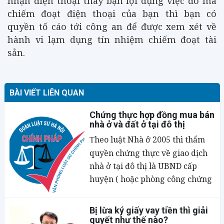
nhận điện thoại thay bạn lợi dụng việc đó mà
chiếm đoạt điện thoại của bạn thì bạn có
quyền tố cáo tới công an để được xem xét về
hành vi lạm dụng tín nhiệm chiếm đoạt tài
sản.
BÀI VIẾT LIÊN QUAN
Chứng thực hợp đồng mua bán
nhà ở và đất ở tại đô thị
heo luật Nhà ở 2005 thì thẩm
T
quyền chứng thực về giao dịch
nhà ở tại đô thị là UBND cấp
huyện ( hoặc phòng công chứng
tại địa phương ). Như vậy, về
phần đất ở có nhà ở thì UBND
Bị lừa ký giấy vay tiền thì giải
huyện chứng thực hợp đồng
quyết như thế nào?