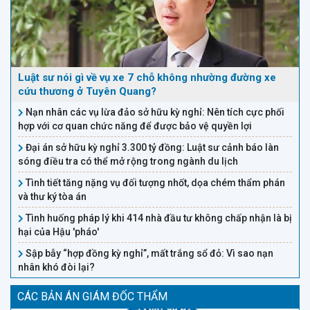
người bạn này là 55 triệu và
biết e sẽ được hưởng lợi gì
người này cũng bảo với em trai
không ạ?
em rằng phải vay số tiền này để
trang trải nợ từ trước của hai
Luật sư nói gì về vụ xe 7 chỗ không nhường đường xe
đứa luôn. Chỉ vì chưa chín chắn
cứu thương ở Tuyên Quang?
lại quá tin tưởng bạn bè nên em
Nạn nhân các vụ lừa đảo sở hữu kỳ nghỉ: Nên tích cực phối
trai em đã điền họ tên, số CMND,
hợp với cơ quan chức năng để được bảo vệ quyền lợi
số tiền vay và ký tên, lăn dấu tay
Đại án sở hữu kỳ nghỉ 3.300 tỷ đồng: Luật sư cảnh báo làn
vào giấy cho vay in sẵn. Nhưng
sóng điều tra có thể mở rộng trong ngành du lịch
chỉ trong vòng 10 ngày
Tình tiết tăng nặng vụ đối tượng nhốt, dọa chém thẩm phán
(10/08/2017-20/8/2017) kể từ khi
và thư ký tòa án
viết vào giấy cho vay người bạn
Tình huống pháp lý khi 414 nhà đầu tư không chấp nhận là bị
đó đã tự điền ngày ghi nợ và hạn
hại của Hậu 'pháo'
trả ( 11/4/2017-20/8/2017) vào
Sập bẫy “hợp đồng kỳ nghỉ”, mất trắng sổ đỏ: Vì sao nạn
giấy nợ và rủ cả bọn đòi nợ thuê
nhân khó đòi lại?
của chủ tiệm đó lên nhà em đòi
CÁC BẢN ÁN GIÁM ĐỐC THẨM
tiền (vì biết em trai em đang ở