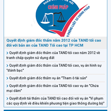
nhà). Em trai em không hề trược
tiếp nhận tiền, và cũng không
biết người bạn đó thực tế nhận
bao nhiêu tiền từ chủ hiệu cầm
đồ ( mà không biết có nhận tiền
hay không, vì tên này quen biết
Quyết định giám đốc thẩm năm 2012 của TAND tối cao
với hiệu cầm đồ đó). Hiện tại, tụi
đối với bản án của TAND Tối cao tại TP HCM
đòi nợ bảo nếu không trả trong
Quyết định giám đốc thẩm của TAND tối cao năm 2012 về
vòng 10 ngày nữa thì sẽ đi kiện.
tranh chấp quyền sử dụng đất
Thưa luật sư, liệu em trai em có
Quyết định giám đốc thẩm của TAND tối cao, vụ án hình sự
bị đi tù nếu không trả hay
"đánh bạc"
không ạ? Nếu chứng minh được
Quyết định giám đốc thẩm vụ án "Tham ô tài sản"
này 11/4/2017 em trai em chưa
hề viết giấy vay nợ này và trên
Quyết định giám đốc thẩm của TAND tối cao vụ án "Chứa
mại dâm"
giấy vay nợ có người tự điền
Quyết định tái thẩm của TAND tối cao đối với vụ án "Vi phạm
ngày tháng vào giấy vay bằng
các quy định về điều khiển phương tiện giao thông đường bộ"
cách giám định chử viết, cũng